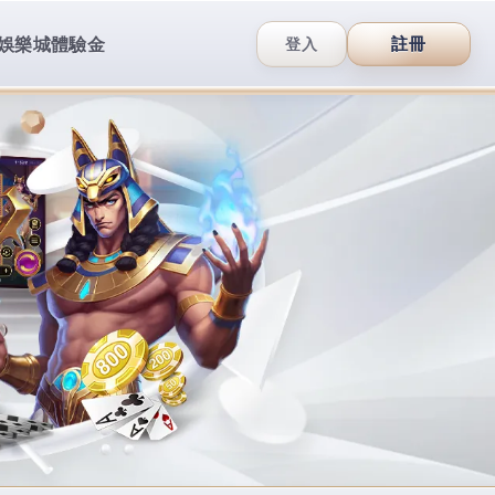
，同步掌握六合彩開獎號碼與體