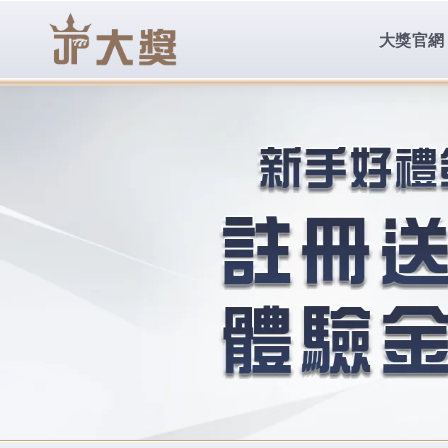
尊榮線上博彩首選：財神娛樂城
育投注