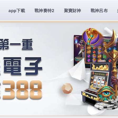
獨家推薦雷神之鎚、沙龍百家樂